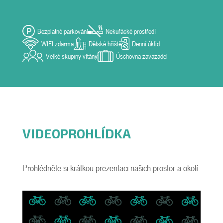
Bezplatné parkování
Nekuřácké prostředí
WIFI zdarma
Dětské hřiště
Denní úklid
Velké skupiny vítány
Úschovna zavazadel
VIDEOPROHLÍDKA
Prohlédněte si krátkou prezentaci našich prostor a okolí.