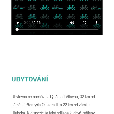
UBYTOVÁNÍ
Ubytovna se nachází v Týně nad Vltavou, 32 km od
náměstí Přemysla Otakara II. a 22 km od zámku
Hluboká. K dispozici je také sdílená kuchyň, sdílený