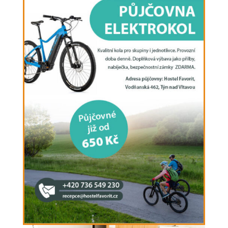
DVOULŮŽKOVÝ POKOJ
Dvoulůžkový pokoj se sdílenou nebo výhradní
koupelnou se sprchou a toaletou. V každém
pokoji je šatní skříň, stůl a židle. Na každém patře
je společná kuchyňka s lednicí, vařičem,
rychlovarnou konvicí, mikrovlnnou troubou a
nádobím. Ručníky a wifi jsou zdarma, stejně jako
parkování u hostelu.