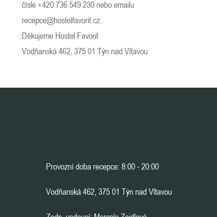
čísle
+420 736 549 230
nebo emailu
recepce@hostelfavorit.cz
.
Děkujeme Hostel Favorit
Vodňanská 462, 375 01 Týn nad Vltavou
Provozní doba recepce: 8:00 - 20:00
Vodňanská 462, 375 01 Týn nad Vltavou
Zodp. vedoucí: Marcela Zeidlová